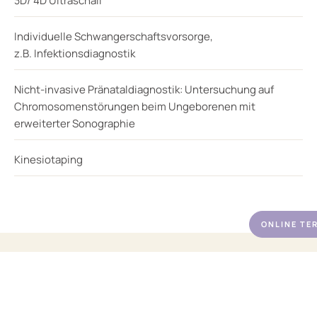
3D/ 4D Ultraschall
Individuelle Schwangerschaftsvorsorge,
z.B. Infektionsdiagnostik
Nicht-invasive Pränataldiagnostik: Untersuchung auf
Chromosomenstörungen beim Ungeborenen mit
erweiterter Sonographie
Kinesiotaping
ONLINE TE
SEITEN
LEISTUNGEN
SPRECHZEIT
Home
Gynäkologi
EN
Karlsplatz 4
08:00
e